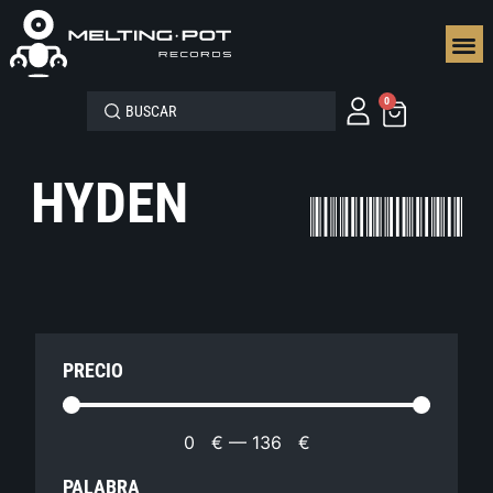
SEGUN
0
HYDEN
PRECIO
0
€
—
136
€
PALABRA