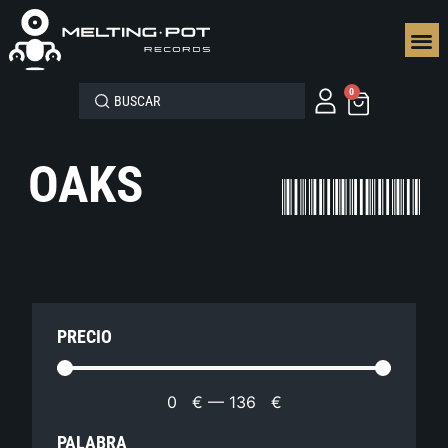
SEGUN
0
OAKS
PRECIO
0
€
—
136
€
PALABRA