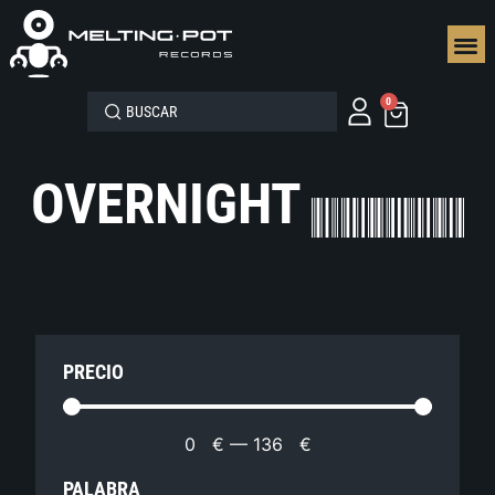
SEGUN
0
OVERNIGHT
PRECIO
0
€
—
136
€
PALABRA