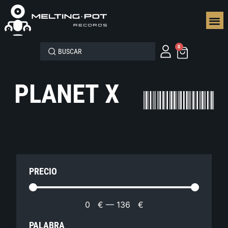
SEGUN
0
PLANET X
PRECIO
0
€
—
136
€
PALABRA