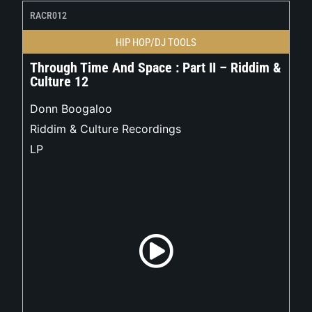
RACR012
HIP HOP/DJ TOOLS
Through Time And Space : Part II – Riddim &
Culture 12
Donn Boogaloo
Riddim & Culture Recordings
LP