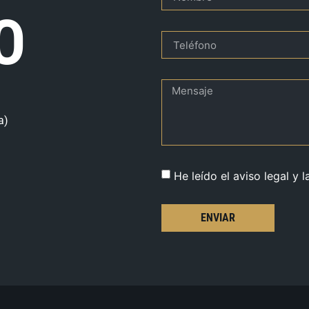
O
a)
He leído el aviso legal y l
ENVIAR