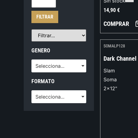
Sin stock
14,90
€
FILTRAR
COMPRAR
SOMALP128
GENERO
Dark Channel
Selecciona...
Slam
Soma
FORMATO
2x12"
Selecciona...