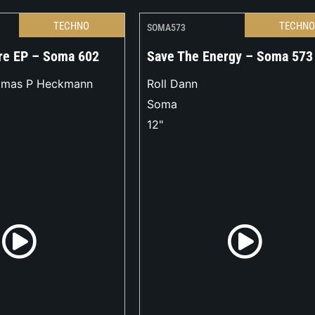
TECHNO
TECHN
SOMA573
re EP – Soma 602
Save The Energy – Soma 573
omas P Heckmann
Roll Dann
Soma
12"