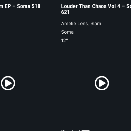
om EP – Soma 518
Louder Than Chaos Vol 4 – 
621
Amelie Lens
,
Slam
Soma
12"