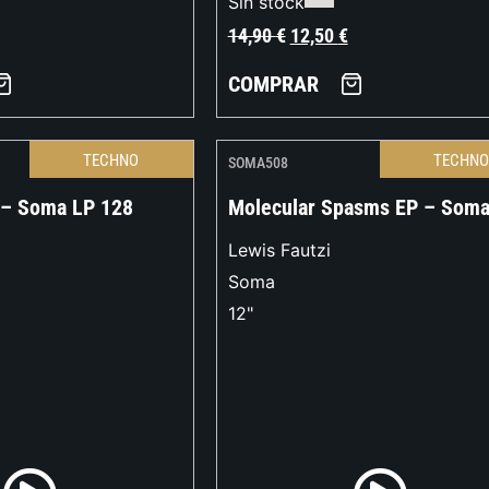
Sin stock
14,90
€
12,50
€
COMPRAR
TECHNO
TECHN
SOMA508
 – Soma LP 128
Molecular Spasms EP – Soma
Lewis Fautzi
Soma
12"