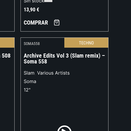
Sin stock
13,90
€
COMPRAR
O
TECHNO
SOMA558
 508
Archive Edits Vol 3 (Slam remix) –
Soma 558
Slam
,
Various Artists
Soma
12"