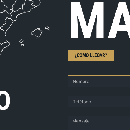
MA
¿CÓMO LLEGAR?
O