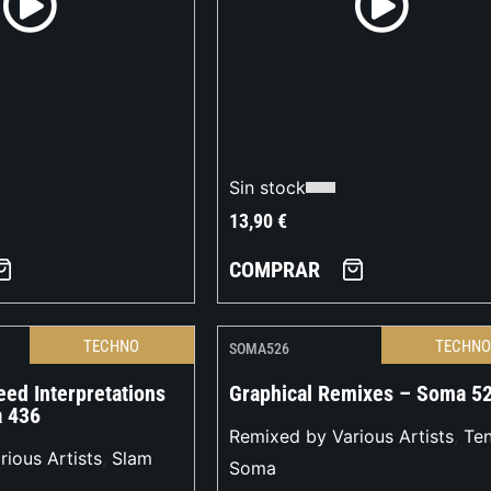
Sin stock
13,90
€
COMPRAR
TECHNO
TECHN
SOMA526
ed Interpretations
Graphical Remixes – Soma 5
a 436
Remixed by Various Artists
,
Ten
ious Artists
,
Slam
Soma