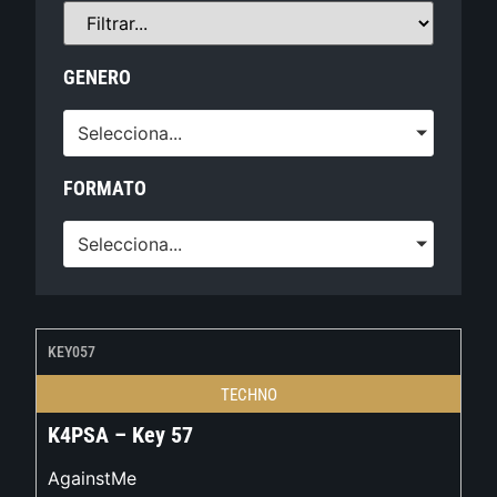
GENERO
Selecciona...
FORMATO
Selecciona...
KEY057
TECHNO
K4PSA – Key 57
AgainstMe