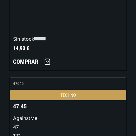
Sin stock
14,90
€
COMPRAR
47045
TECHNO
47 45
AgainstMe
47
12"