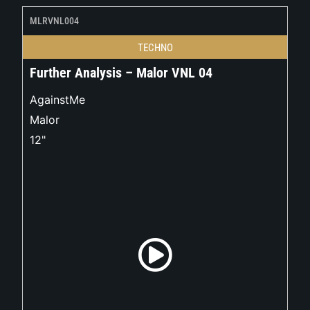
MLRVNL004
TECHNO
Further Analysis – Malor VNL 04
AgainstMe
Malor
12"