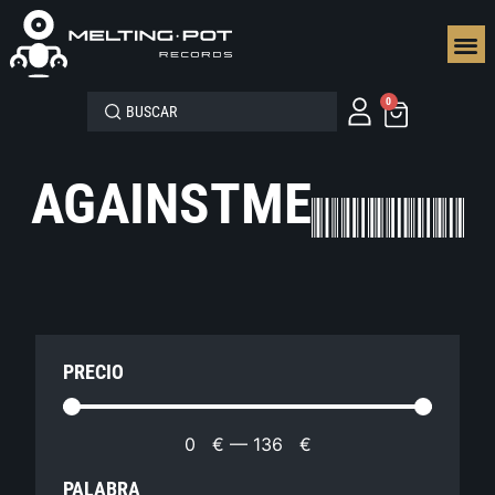
SEGUN
0
AGAINSTME
PRECIO
0
€
—
136
€
PALABRA