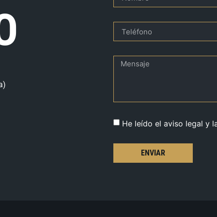
O
a)
He leído el aviso legal y l
ENVIAR