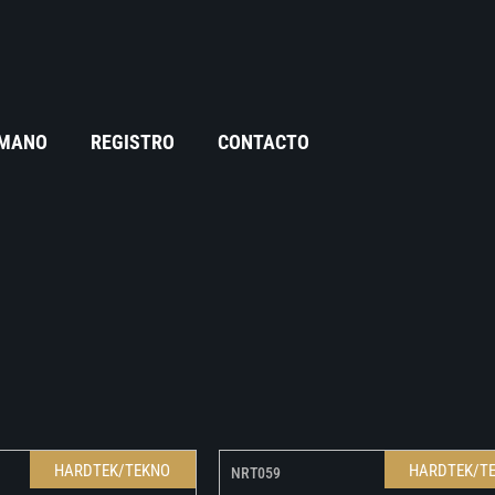
 MANO
REGISTRO
CONTACTO
HARDTEK/TEKNO
HARDTEK/T
NRT059