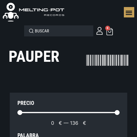
SEGUN
0
PAUPER
PRECIO
0
€
—
136
€
PALABRA