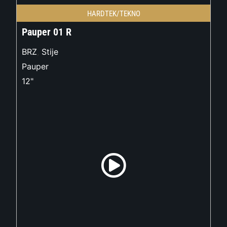
HARDTEK/TEKNO
Pauper 01 R
BRZ
,
Stije
Pauper
12"