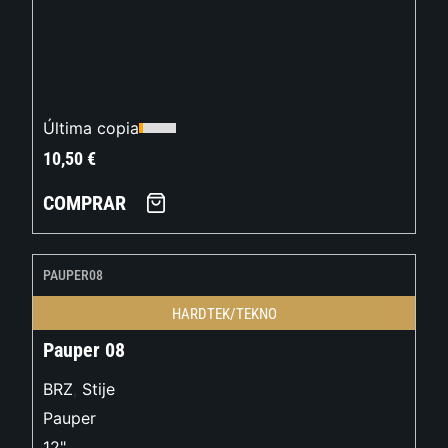
Última copia
10,50
€
COMPRAR
PAUPER08
HARDTEK/TEKNO
Pauper 08
BRZ
,
Stije
Pauper
12"