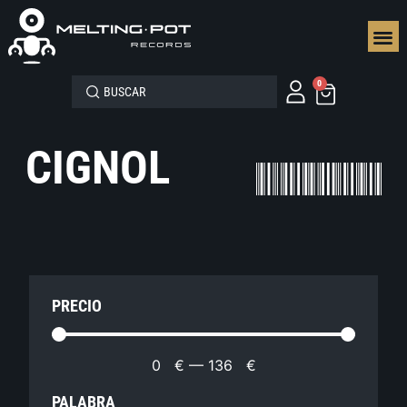
SEGUN
0
CIGNOL
PRECIO
0
€
—
136
€
PALABRA