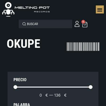
SEGUN
0
OKUPE
PRECIO
0
€
—
136
€
PALABRA