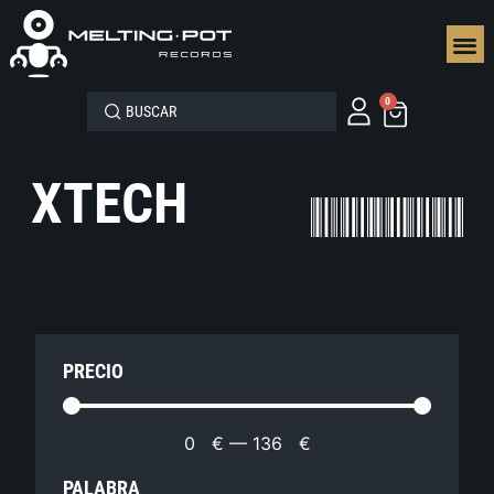
SEGUN
0
XTECH
PRECIO
0
€
—
136
€
PALABRA