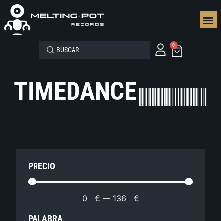
SEGUN
0
TIMEDANCE
PRECIO
0
€
—
136
€
PALABRA